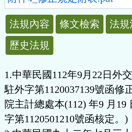
法
法規內容
條文檢索
法規
規
歷史法規
功
能
1.中華民國112年9月22日外
按
駐外字第1120037139號函修
鈕
院主計總處本(112) 年9 月1
區
字第1120501210號函核定。)