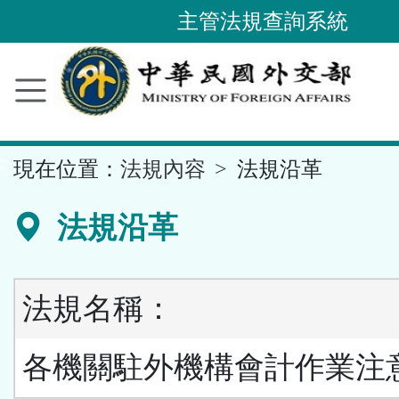
主管法規查詢系統
跳
到
主
要
內
容
區
塊
::
現在位置：
法規內容
法規沿革
法規沿革
法規名稱：
各機關駐外機構會計作業注