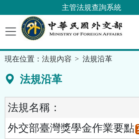
主管法規查詢系統
跳
到
主
要
內
容
區
塊
::
現在位置：
法規內容
法規沿革
法規沿革
法規名稱：
外交部臺灣獎學金作業要點