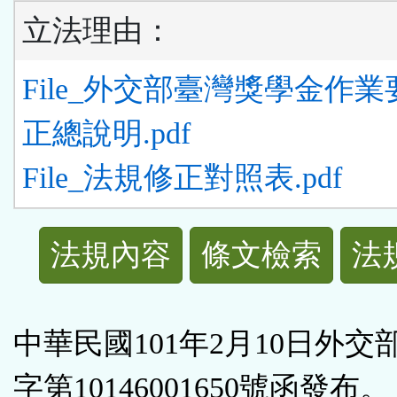
立法理由：
File_外交部臺灣獎學金作
正總說明.pdf
File_法規修正對照表.pdf
法
法規內容
條文檢索
法
規
功
中華民國101年2月10日外交
能
字第10146001650號函發布。