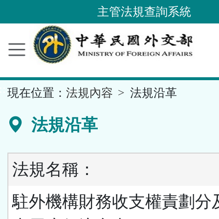
主管法規查詢系統
跳
到
主
要
內
容
區
塊
::
現在位置：
法規內容
法規沿革
法規沿革
法規名稱：
駐外機構財務收支權責劃分