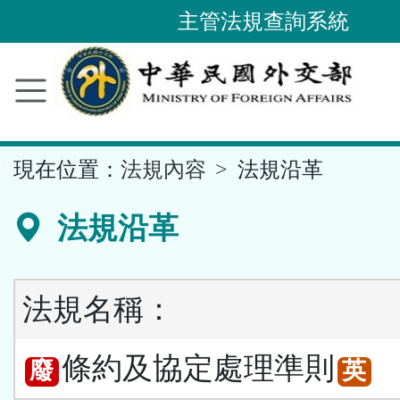
主管法規查詢系統
跳
到
主
要
內
容
區
塊
::
現在位置：
法規內容
法規沿革
法規沿革
法規名稱：
條約及協定處理準則
廢
英