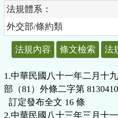
法規體系：
外交部/條約類
法
法規內容
條文檢索
法
規
功
1.中華民國八十一年二月十
能
部（81）外條二字第 8130410
按
訂定發布全文 16 條
鈕
2.中華民國八十三年三月十