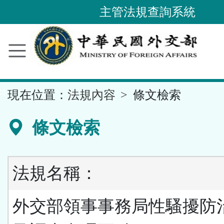
主管法規查詢系統
跳
到
主
要
內
容
區
塊
::
現在位置：
法規內容
條文檢索
條文檢索
法規名稱：
外交部領事事務局性騷擾防