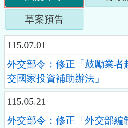
下
按
ENTER
(請
草案預告
下
查
按
ENTER
看
115.07.01
下
查
清
ENTER
外交部令：修正「鼓勵業者
看
單)
查
交國家投資補助辦法」
清
看
單)
115.05.21
清
單)
外交部令：修正「外交部編