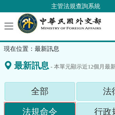
主管法規查詢系統
跳
到
主
要
內
容
區
塊
::
現在位置：
最新訊息
最新訊息
- 本單元顯示近
12
個月最
(請
全部
法
按
(請
法規命令
行政