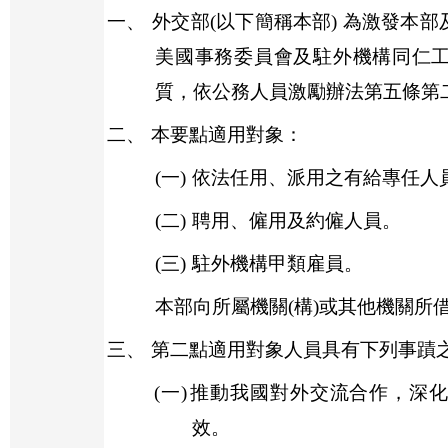
一、
外交部
(
以下簡稱本部
)
為激發本部
美國事務委員會及駐外機構同仁
質，依公務人員激勵辦法第五條第
二、
本要點適用對象：
(一)
依法任用、派用之有給專任人
(二)
聘用、僱用及約僱人員。
(三)
駐外機構甲類雇員。
本部向所屬機關
(
構
)
或其他機關所
三、
第二點適用對象人員具有下列事蹟
(一)
推動我國對外交流合作，深
效。