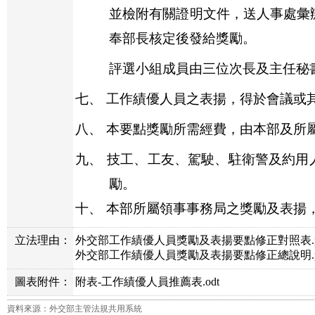
並檢附有關證明文件，送人事處彙
奉部長核定後發給獎勵。
評選小組成員由三位次長及主任秘
七、
工作績優人員之表揚，得於會議或
八、
本要點獎勵所需經費，由本部及所
九、
技工、工友、駕駛、駐衛警及約用
勵。
十、
本部所屬領事事務局之獎勵及表揚
立法理由：
外交部工作績優人員獎勵及表揚要點修正對照表.p
外交部工作績優人員獎勵及表揚要點修正總說明.p
圖表附件：
附表-工作績優人員推薦表.odt
資料來源：外交部主管法規共用系統