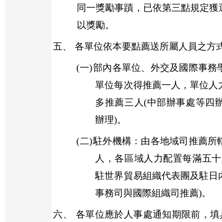
同一獎勵事蹟，已依第三點規定獲
以獎勵。
五、
各單位依本要點薦送所屬人員之方
(一)
部內各單位、外交及國際事務
單位每次得推薦一人，單位人
多推薦三人
(
中部辦事處等四
辦理
)
。
(二)
駐外機構：由各地域司推薦所
人，各區域人力配置每滿五十
駐世界貿易組織代表團及駐日
事務司與國際組織司推薦
)
。
六、
各單位應於人事處通知期限前，填