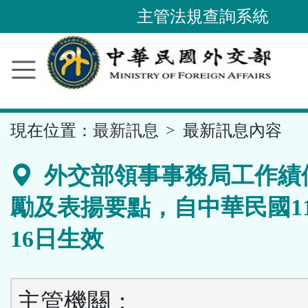
主管法規查詢系統
跳
到
主
要
內
容
區
塊
::
現在位置：
最新訊息
最新訊息內容
外交部領事事務局工作績
勵及表揚要點，自中華民國11
16日生效
主管機關：