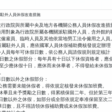
關駐外人員休假改進措施
依行政院與所屬中央及地方各機關公務人員休假改進措
適用對象為行政院所屬各機關派駐國外人員，含外館約
處僱雇員、臨時人員及其他依當地勞工法令僱用之人員
所屬駐外人員，應依國軍人員休假補助費核發規定辦理
外人員每年可休假日數，依公務人員請假規則規定核計
日數之休假部分：每年具有十日以下休假資格者，應
至少應休假十日，應休而未休畢者，不得發給未休假
。
畢日數以外之休假部分：
公務需要未能休假者，得依規定核發未休假加班費。
休畢且未予獎勵之日數，得累積保留二年。但於第三
日數以外之休假，如部分或全部依規定奉准保留至次
畢日數，且不得請領休假補助費或未休假加班費。