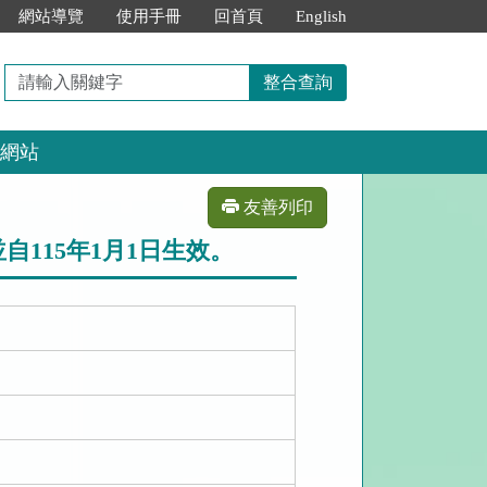
網站導覽
使用手冊
回首頁
English
請
整合查詢
輸
入
網站
關
鍵
字
友善列印
115年1月1日生效。