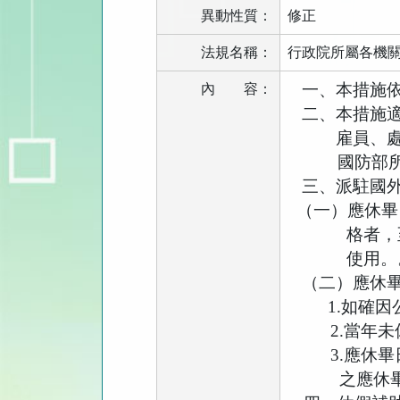
異動性質：
修正
法規名稱：
行政院所屬各機
一、本措施
內
容：
二、本措施
雇員、
國防部
三、派駐國
（一）應休畢
格者，
使用。
（二）應休
1.
如確因
2.
當年未
3.
應休畢
之應休