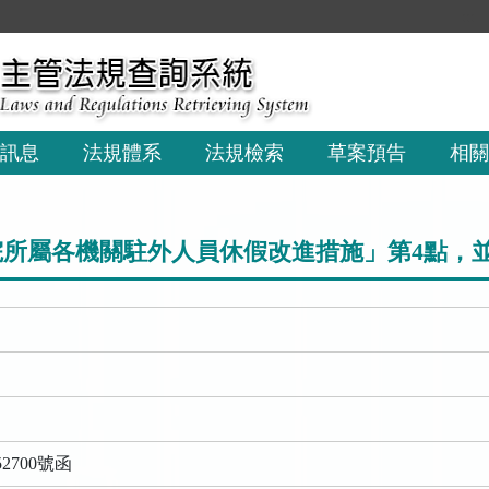
:::
訊息
法規體系
法規檢索
草案預告
相關
所屬各機關駐外人員休假改進措施」第4點，並自
2700號函