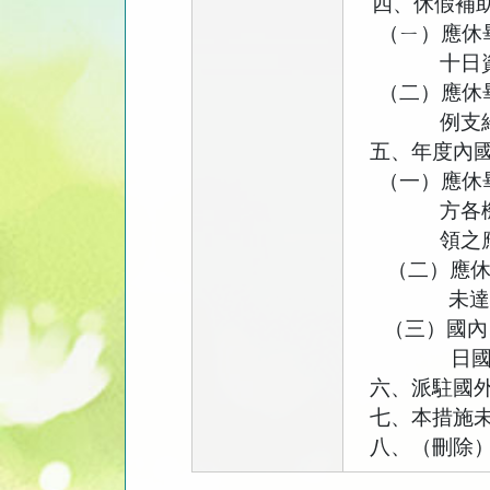
四、休假補
（ㄧ）應休
十日
（二）應休
例支
五、年度內
（一）應休
方各
領之
（二）應
未
（三）國內
日
六、派駐國
七、本措施
八、（刪除