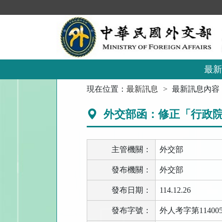
跳
到
主
要
內
容
區
最新
塊
:::
現在位置：
最新訊息
最新訊息內容
外交部函：修正「行政院
主管機關：
外交部
發布機關：
外交部
發布日期：
114.12.26
發布字號：
外人考字第114005