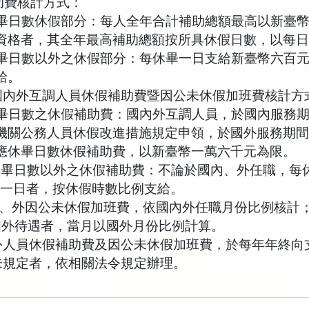
助費核計方式：
畢日數休假部分：每人全年合計補助總額最高以新臺
資格者，其全年最高補助總額按所具休假日數，以每
畢日數以外之休假部分：每休畢一日支給新臺幣六百
給。
國內外互調人員休假補助費暨因公未休假加班費核計方
畢日數之休假補助費：國內外互調人員，於國內服務
機關公務人員休假改進措施規定申領，於國外服務期
應休畢日數休假補助費，以新臺幣一萬六千元為限。
休畢日數以外之休假補助費：不論於國內、外任職，每
達一日者，按休假時數比例支給。
、外因公未休假加班費，依國內外任職月份比例核計
國外待遇者，當月以國外月份比例計算。
外人員休假補助費及因公未休假加班費，於每年年終向
未規定者，依相關法令規定辦理。
）