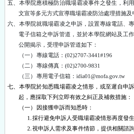
五、
本學院應積極防治職場霸凌事件之發生，利
文宣等多元方式宣導職場霸凌防治處理措施及
六、
本學院就職場霸凌之申訴，設置專線電話、
電子信箱之申訴管道，並於本學院網站及工
公開揭示，受理申訴管道如下：
（一）
專線電話：
(02)2707-3441#196
（二）
專線傳真：
(02)2700-9831
（三）
專用電子信箱：
idia01@mofa.gov.tw
七、
本學院於知悉職場霸凌之情形，或至遲自申
起，應採取下列立即有效之糾正及補救措施：
（一）
因接獲申訴而知悉時：
1.
採行避免申訴人受職場霸凌情形再度發
2.
視申訴人需求及事件情節，提供相關諮