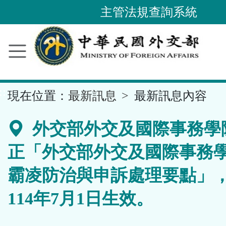
主管法規查詢系統
跳
到
主
要
內
容
區
塊
::
現在位置：
最新訊息
最新訊息內容
外交部外交及國際事務學
正「外交部外交及國際事務
霸凌防治與申訴處理要點」
114年7月1日生效。