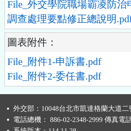
File_外交學院職場霸凌防
調查處理要點修正總說明.pd
圖表附件：
File_附件1-申訴書.pdf
File_附件2-委任書.pdf
:
外交部：10048台北市凱達格蘭大道二
電話總機： 886-02-2348-2999 傳真電
系統版本：
114.11.28