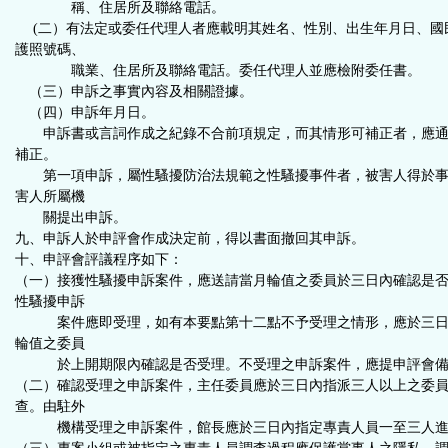
稱、住居所及聯絡電話。
(二）有法定或委任代理人者應載明其姓名、性別、出生年月日、國
護照號碼、
職業、住居所及聯絡電話。委任代理人並應檢附委任書。
（三）申訴之事實內容及相關證據。
（四）申訴年月日。
申訴書或言詞作成之紀錄不合前項規定，而其情形可補正者，應通
補正。
第一項申訴，屬性騷擾防治法規範之性騷擾事件者，被害人得於事
害人所屬機
關提出申訴。
九、申訴人於申評會作成決定前，得以書面撤回其申訴。
十、申評會評議程序如下：
（一）接獲性騷擾申訴案件，應送請當月輪值之委員於三日內確認是
性騷擾申訴
案件應即受理，如有本要點第十二點不予受理之情形，應於三日
輪值之委員
於上開期限內確認是否受理。不受理之申訴案件，應提申評會備
（二）確認受理之申訴案件，主任委員應於三日內指派三人以上之委
查。由駐外
機構受理之申訴案件，館長應於三日內指定專責人員一至三人進