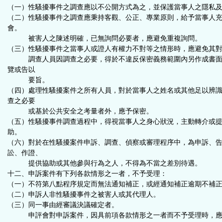
（一）性騷擾事件之調查應以不公開方式為之，並保護當事人之隱私
（二）性騷擾事件之調查應秉持客觀、公正、專業原則，給予當事人
會。
被害人之陳述明確，已無詢問必要者，應避免重複詢問。
（三）性騷擾事件之當事人或證人有權力不對等之情形時，應避免其
調查人員因調查之必要，得於不違反保密義務範圍內另作成書面
覽或告以
要旨。
（四）處理性騷擾案件之所有人員，對於當事人之姓名或其他足以辨
查之必要
或基於公共安全之考量者外，應予保密。
（五）性騷擾事件調查過程中，得視當事人之身心狀況，主動轉介或
助。
（六）對於在性騷擾案件申訴、調查、偵察或審理程序中，為申訴、
訟、作證、
提供協助或其他參與行為之人，不得為不當之差別待遇。
十二、申訴案件有下列各款情形之一者，不予受理：
（一）不符第八點程序規定而無法通知補正，或經通知補正逾期不補
（二）申訴人非性騷擾事件之被害人或其代理人。
（三）同一事由經審議決議確定者。
申評會對申訴案件，因具前項各款情形之一者而不予受理時，應