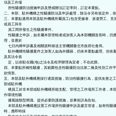
項及工作場
所性騷擾防治措施申訴及懲戒辦法訂定準則，訂定本要點。
二、本部、駐外機構之性騷擾防治及申訴處理，除法令另有規定外，
三、本要點適用本部及駐外機構所屬員工(包含受僱者、派遣勞工、見
或員工與非
員工間所發生之性騷擾事件。
性騷擾之申訴，如非屬本部管轄者或加害人為本部機關首長時，仍應
理，並應於
七日內將申訴書及相關資料移送主管機關臺北市政府社會局。
駐外機構性騷擾案件之加害人如為外國籍，仍依本要點處理。但依案
及其法令規
定，以依駐在國(地)之法令及程序辦理為宜者，不在此限。
四、本要點所稱性騷擾，其範圍包含性騷擾防治法第二條及性別工作
款情形。
五、本部及駐外機構應採行適當措施，防治性騷擾行為，提供友善之
部或駐外機
構員工於非本部或駐外機構所能支配、管理之工作場所工作者，本部
作環境性騷
擾風險類型辨識、提供必要防護措施，並事前詳為告知。
本部及駐外機構應設置工作場所性騷擾申訴及建言管道，如有性騷擾
時，應即時採