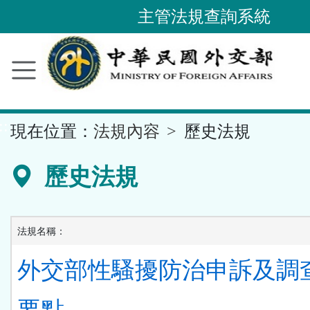
主管法規查詢系統
跳
到
主
要
內
容
區
塊
::
現在位置：
法規內容
歷史法規
歷史法規
法規名稱：
外交部性騷擾防治申訴及調
要點