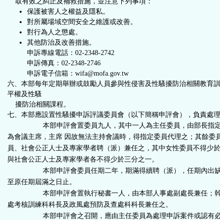
取有效之糾正及補救措施，並注意下列事項：
保護被害人之權益及隱私。
對所屬場域空間安全之維護或改善。
對行為人之懲處。
其他防治及改善措施。
申訴專線電話：02-2348-2742
申訴傳真：02-2348-2746
申訴電子信箱：wifa@mofa.gov.tw
六、本部每年定期舉辦或鼓勵人員參與性侵害及性騷擾防治相關教育
平權及性騷
擾防治相關課程。
七、
本部應設置性騷擾申訴評議委員會（以下簡稱申評會），負責處
本部申評會置委員九人，其中一人為主任委員，由部長指定
為會議主席，主席
因故無法主持會議時，得指定委員代理之；其餘委
員、社會公正人士及專家學者聘（派）兼任之，其中女性委員不得少
與社會公正人士及專家學者各不得少於三分之一。
本部申評會委員任期二年，期滿得續聘（派），任期內出缺
至原任期屆滿之日止。
本部申評會置執行秘書一人，由本部人事處副處長兼任；幹
處考核訓練科科長及政風處預防及查處科科長兼任之。
本部申評會之召開，應由主任委員為處理申訴案件或認有必