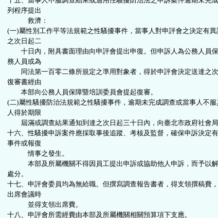
十五、當事人不服調查結果或適用性騷擾防治法之申訴案件逾期未完
列程序提出
救濟：
(一)屬性別工作平等法規範之性騷擾事件，當事人對申評會之決定有
之次日起二
十日內，附具書面理由向申評會提出申復。但申訴人為公務人員保
務人員或為
同法第一百零二條所規定之準用對象者，得於申評會決定送達之次
復審書經由
本部向公務人員保障暨培訓委員會提起復審。
(二)屬性騷擾防治法規範之性騷擾事件，逾期未完成調查或當事人不
人得於期限
屆滿或調查結果通知到達之次日起三十日內，向臺北市政府社會局
十六、性騷擾申訴案件應採取事後追蹤、考核及監督，確保申訴決定
事件或報復
情事之發生。
本部及所屬機關不得因員工提出申訴或協助他人申訴，而予以解
處分。
十七、申評會委員均為無給職。但撰寫調查報告書者，得支領撰稿費
出席會議時
並得支領出席費。
十八、申評會所需經費由本部及所屬機關相關預算項下支應。