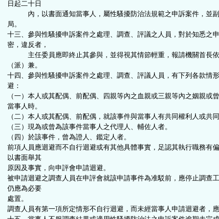
日起二十日
內，以書面通知當事人，屬性騷擾防治法規範之申訴案件，並副
局。
十三、參與性騷擾申訴案件之處理、調查、評議之人員，對於知悉之
密，違反者，
主任委員應即終止其參與，並得視其情節輕重，報請機關首長依
（派）兼。
十四、參與性騷擾申訴案件之處理、調查、評議人員，有下列各款情
避：
（一）本人或其配偶、前配偶、四親等內之血親或三親等內之姻親或
當事人時。
（二）本人或其配偶、前配偶，就該事件與當事人有共同權利人或共
（三）現為或曾為該事件當事人之代理人、輔佐人者。
（四）於該事件，曾為證人、鑑定人者。
前項人員應迴避而不自行迴避或有其他具體事實，足認其執行職務有
以書面舉其
原因及事實，向申評會申請迴避。
被申請迴避之調查人員在申評會就該申請事件為准駁前，應停止調查
仍應為必要
處置。
調查人員有第一項所定情形不自行迴避，而未經當事人申請迴避者，