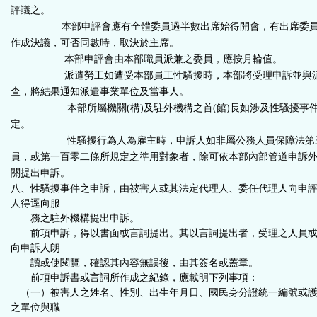
評議之。
本部申評會應有全體委員過半數出席始得開會，有出席委員
作成決議，可否同數時，取決於主席。
本部申評會由本部職員派兼之委員，應按月輪值。
派遣勞工如遭受本部員工性騷擾時，本部將受理申訴並與派
查，將結果通知派遣事業單位及當事人。
本部所屬機關
(
構
)
及駐外機構之首
(
館
)
長如涉及性騷擾事
定
。
性騷擾行為人為雇主時，申訴人如非屬公務人員保障法第三
員，或第一百零二條所規定之準用對象者，除可依本部內部管道申訴
關提出申訴。
八、性騷擾事件之申訴，由被害人或其法定代理人、委任代理人向申
人得逕向服
務之駐外機構提出申訴。
前項申訴，得以書面或言詞提出。其以言詞提出者，受理之人員或
向申訴人朗
讀或使閱覽，確認其內容無誤後，由其簽名或蓋章。
前項申訴書或言詞所作成之紀錄，應載明下列事項：
（一）被害人之姓名、性別、出生年月日、國民身分證統一編號或護
之單位與職