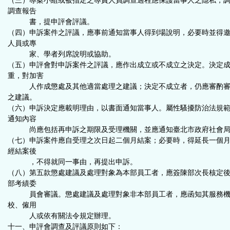
（三）專案小組或被指定之專責人員調查過程應保護當事人之隱私，
調查報告
書，提申評會評議。
（四）申訴案件之評議，應事前通知當事人得到場說明，必要時並得
人員或專
家、學者列席說明或協助。
（五）申評會對申訴案件之評議，應作出成立或不成立之決定。決定
重，對加害
人作成懲處及其他適當處理之建議；決定不成立者，仍應審酌審
之建議。
（六）申訴決定應載明理由，以書面通知當事人。屬性騷擾防治法規
通知內容
尚應包括再申訴之期限及受理機關，並應通知臺北市政府社會局
（七）申訴案件應自受理之次日起二個月結案；必要時，得延長一個
經結案後
，不得就同一事由，再提出申訴。
（八）第五款懲處建議及處理對象為本部員工者，應簽陳部次長核定
部考績委
員會審議。懲處建議及處理對象非本部員工者，應函知其服務機
校、僱用
人或依有關法令規定辦理。
十一、申評會調查及評議原則如下：