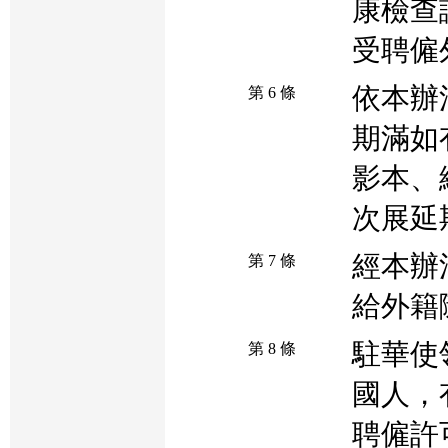
康檢查
受聘僱
依本辦
第 6 條
期滿如
影本、
次展延
經本辦
第 7 條
給外籍
駐華使
第 8 條
國人，
聘僱許