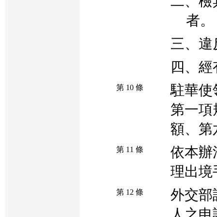
二、檢
者。
三、違
四、經
駐華使
第 10 條
第一項
額、第
依本辦
第 11 條
理出境
外交部
第 12 條
人之申