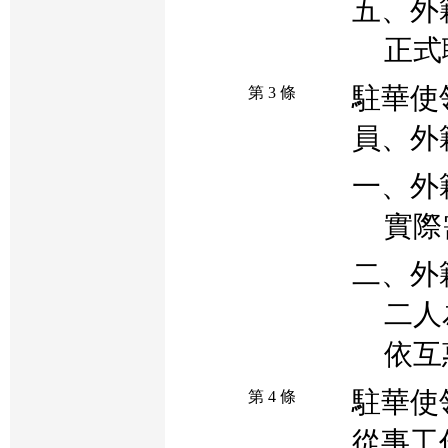
五、外
正式
駐華使
第 3 條
員、外
一、外
實際
二、外
二人
依互
駐華使
第 4 條
從事工