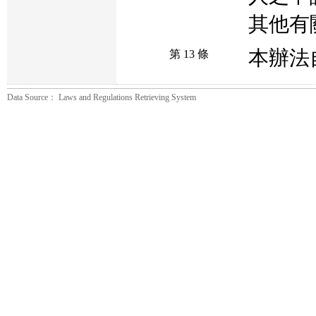
其他有
本辦法
第 13 條
Data Source： Laws and Regulations Retrieving System