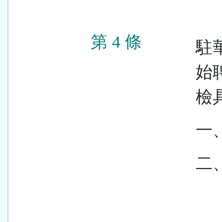
第 4 條
駐
始
檢
一
二