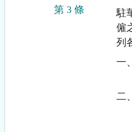
第 3 條
駐
僱
列
一
二