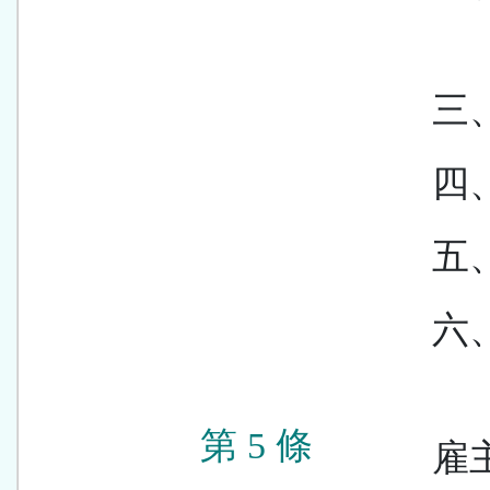
三
四
五
六
第 5 條
雇