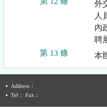
第 12 條
外
人
內
聘
第 13 條
本
:
Address：
Tel： Fax：