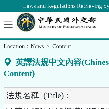
Area
Laws and Regulations Retrieving S
::
Location：
News
Content
英譯法規中文內容(Chines
Content)
法規名稱
(Title)
：