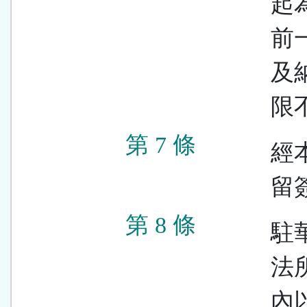
起
前
及
限
第 7 條
經
留
第 8 條
駐
法
內