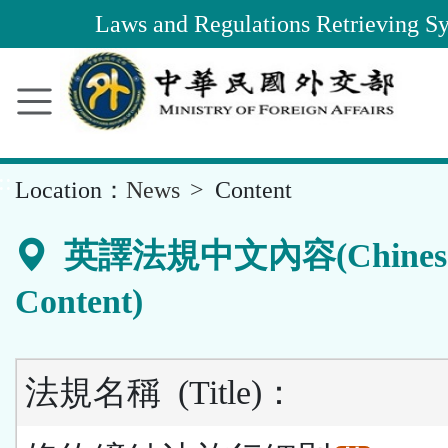
Area
Laws and Regulations Retrieving S
::
Location：
News
Content
英譯法規中文內容(Chines
Content)
法規名稱
(Title)
：