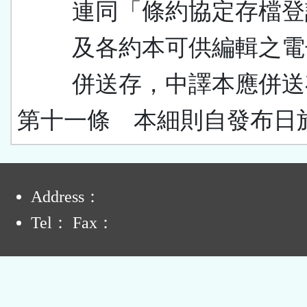
連同「條約協定存檔登
及各約本可供編輯之電
併送存，中譯本應併送
第十一條 本細則自發布日
:
Address：
Tel： Fax：